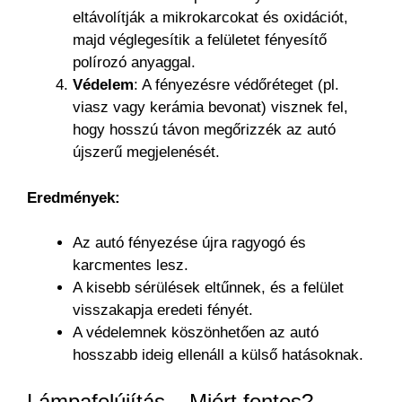
eltávolítják a mikrokarcokat és oxidációt,
majd véglegesítik a felületet fényesítő
polírozó anyaggal.
Védelem
: A fényezésre védőréteget (pl.
viasz vagy kerámia bevonat) visznek fel,
hogy hosszú távon megőrizzék az autó
újszerű megjelenését.
Eredmények:
Az autó fényezése újra ragyogó és
karcmentes lesz.
A kisebb sérülések eltűnnek, és a felület
visszakapja eredeti fényét.
A védelemnek köszönhetően az autó
hosszabb ideig ellenáll a külső hatásoknak.
Lámpafelújítás – Miért fontos?