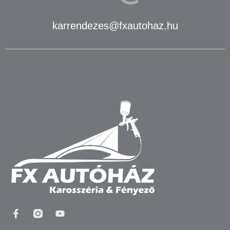
karrendezes@fxautohaz.hu