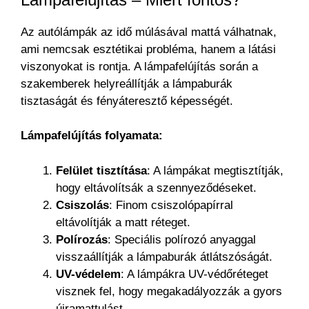
Az autólámpák az idő múlásával mattá válhatnak,
ami nemcsak esztétikai probléma, hanem a látási
viszonyokat is rontja. A lámpafelújítás során a
szakemberek helyreállítják a lámpaburák
tisztaságát és fényáteresztő képességét.
Lámpafelújítás folyamata:
Felület tisztítása
: A lámpákat megtisztítják,
hogy eltávolítsák a szennyeződéseket.
Csiszolás
: Finom csiszolópapírral
eltávolítják a matt réteget.
Polírozás
: Speciális polírozó anyaggal
visszaállítják a lámpaburák átlátszóságát.
UV-védelem
: A lámpákra UV-védőréteget
visznek fel, hogy megakadályozzák a gyors
újramattulást.