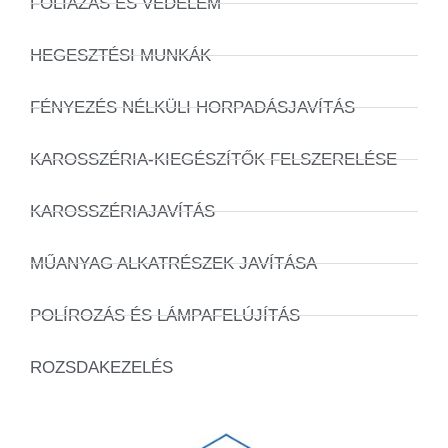
FÓLIÁZÁS ÉS VÉDELEM
HEGESZTÉSI MUNKÁK
FÉNYEZÉS NÉLKÜLI HORPADÁSJAVÍTÁS
KAROSSZÉRIA-KIEGÉSZÍTŐK FELSZERELÉSE
KAROSSZÉRIAJAVÍTÁS
MŰANYAG ALKATRÉSZEK JAVÍTÁSA
POLÍROZÁS ÉS LÁMPAFELÚJÍTÁS
ROZSDAKEZELÉS