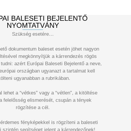
AI BALESETI BEJELENTŐ
NYOMTATVÁNY
Szükség esetére…
thető dokumentum baleset esetén jöhet nagyon
töltésével megkönnyítjük a kárrendezés rögös
tudni: azért Európai Baleseti Bejelentő a neve,
urópai országban ugyanazt a tartalmat kell
tölteni ugyanabban a rubrikában.
 lehet a “vétkes” vagy a “vétlen”, a kitöltése
 a felelősség elismerését, csupán a tények
rögzítése a cél.
 érdemes fényképekkel is rögzíteni a baleseti
i szintén segítséget jelent a kárrendezőnek!