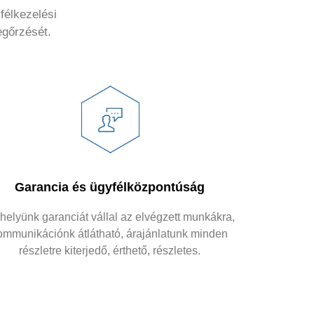
félkezelési
egőrzését.
Garancia és ügyfélközpontúság
elyünk garanciát vállal az elvégzett munkákra,
ommunikációnk átlátható, árajánlatunk minden
részletre kiterjedő, érthető, részletes.