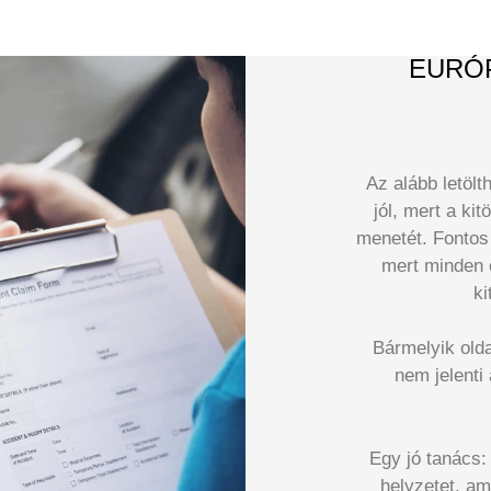
EURÓP
Az alább letöl
jól, mert a ki
menetét. Fontos 
mert minden e
ki
Bármelyik oldal
nem jelenti
Egy jó tanács:
helyzetet, am