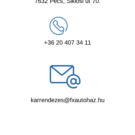
7632 Pécs, Siklósi út 70.
+36 20 407 34 11
karrendezes@fxautohaz.hu